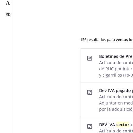
-
Reducir tamaño caracteres
Activar/quitar contraste
156 resultados para
ventas lo
Resultados de la búsqued
Boletínes de Pr
Artículo de con
de RUC por inter
y cigarrillos (18
Dev IVA pagado 
Artículo de con
Adjuntar en med
por la adquisici
DEV IVA
sector
c
Artículo de con