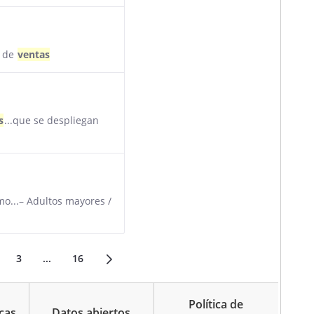
l de
ventas
s
...que se despliegan
mo...– Adultos mayores /
3
...
16
ágina
Página
Páginas intermedias
Página
Política de
cas
Datos abiertos