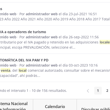
as
tenido web
· Por
administrador web
el día 23-jul-2021 16:51
23 Año 2022 Año 2021 Año 2020 Año 2019 Año 2018 Año 2017 Tota
IVA a operadores de turismo
tenido web
· Por
administrador web
el día 26-sep-2022 11:56
 tributario por el IVA pagado y retenido en las adquisiciones
locale
incipal, escoja PREVALIDACIÓN, seleccione el...
TOMÁTICA DEL IVA PAM Y PD
tenido web
· Por
administrador web
el día 03-oct-2023 10:16
e
venta
, del
local
comercial autorizado, consultar sobre el mecanis
capacidad”, ahí podrás...
do el intervalo 1 - 10 de 156 resultados.
1
2
Página
P
stema Nacional
Calendario
e Información
Disculpas públi