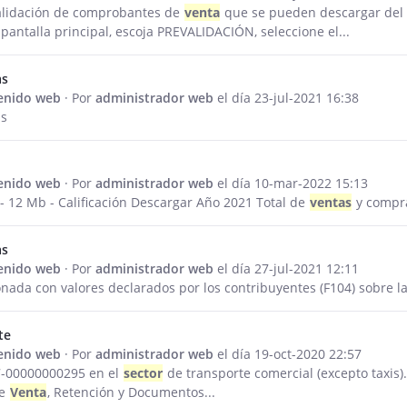
alidación de comprobantes de
venta
que se pueden descargar del p
pantalla principal, escoja PREVALIDACIÓN, seleccione el...
as
tenido web
· Por
administrador web
el día 23-jul-2021 16:38
as
tenido web
· Por
administrador web
el día 10-mar-2022 15:13
- 12 Mb - Calificación Descargar Año 2021 Total de
ventas
y compr
as
tenido web
· Por
administrador web
el día 27-jul-2021 12:11
onada con valores declarados por los contribuyentes (F104) sobre l
te
tenido web
· Por
administrador web
el día 19-oct-2020 22:57
00000000295 en el
sector
de transporte comercial (excepto taxis
de
Venta
, Retención y Documentos...