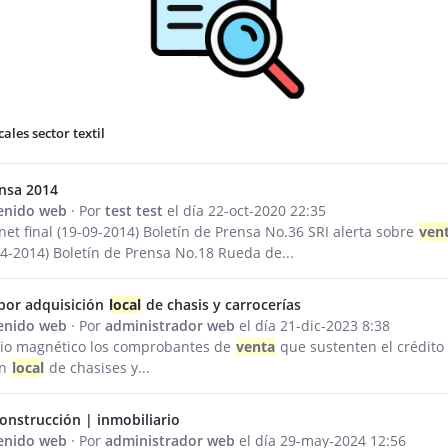
cales sector textil
a
ensa 2014
tenido web
· Por
test test
el día 22-oct-2020 22:35
net final (19-09-2014) Boletín de Prensa No.36 SRI alerta sobre
ven
-04-2014) Boletín de Prensa No.18 Rueda de...
por adquisición
local
de chasis y carrocerías
tenido web
· Por
administrador web
el día 21-dic-2023 8:38
io magnético los comprobantes de
venta
que sustenten el crédito 
ón
local
de chasises y...
onstrucción | inmobiliario
tenido web
· Por
administrador web
el día 29-may-2024 12:56