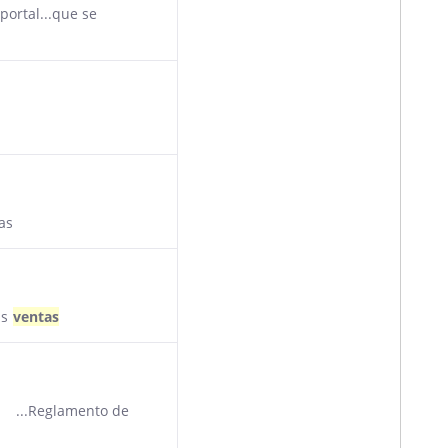
ortal...que se
as
as
ventas
). ...Reglamento de