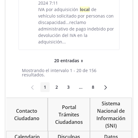
2024 7:11
IVA por adquisición
local
de
vehículo solicitado por personas con
discapacidad...reclamo
administrativo de pago indebido por
devolución del IVA en la
adquisición...
20 entradas
Por página
Mostrando el intervalo 1 - 20 de 156
resultados.
1
2
3
...
8
Página
Página
Página
Páginas intermedias
Página
Sistema
Portal
Contacto
Nacional de
Trámites
Ciudadano
Información
Ciudadanos
(SNI)
Calendario
Disculpas
Datos