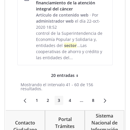
financiamiento de la atención
integral del cáncer
Artículo de contenido web
· Por
administrador web
el día 22-oct-
2020 18:52
control de la Superintendencia de
Economía Popular y Solidaria y,
entidades del
sector
...Las
cooperativas de ahorro y crédito y
las entidades del...
20 entradas
Por página
Mostrando el intervalo 41 - 60 de 156
resultados.
1
2
3
4
...
8
Página
Página
Página
Página
Páginas intermedias
Página
Sistema
Portal
Contacto
Nacional de
Trámites
Ciudadano
Información