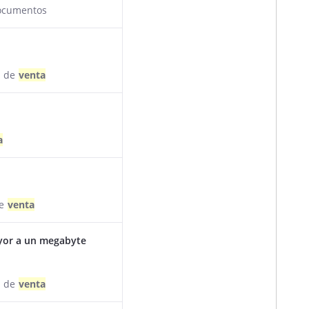
ocumentos
s de
venta
a
de
venta
ayor a un megabyte
s de
venta