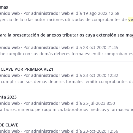
smas
tenido web
· Por
administrador web
el día 19-ago-2022 12:58
gencia de la o las autorizaciones utilizadas de comprobantes de
ve
ara la presentación de anexos tributarios cuya extensión sea ma
tenido web
· Por
administrador web
el día 28-oct-2020 21:45
be cumplir con sus demás deberes formales: emitir comprobante
 CLAVE POR PRIMERA VEZ1
tenido web
· Por
administrador web
el día 23-oct-2020 12:32
e cumplir con sus demás deberes formales: emitir comprobantes d
nta 2023
tenido web
· Por
administrador web
el día 25-jul-2023 8:50
arburos, minería, petroquímica, laboratorios médicos y farmacéuti
DE CLAVE
tenido web
· Por
administrador web
el día 23-oct-2020 12:56