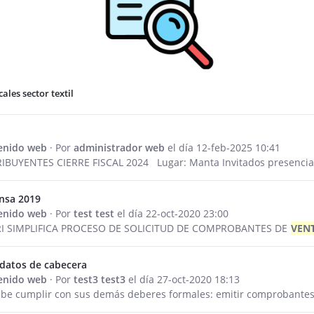
cales sector textil
a
tenido web
· Por
administrador web
el día 12-feb-2025 10:41
UYENTES CIERRE FISCAL 2024 Lugar: Manta Invitados presencia
ensa 2019
tenido web
· Por
test test
el día 22-oct-2020 23:00
SRI SIMPLIFICA PROCESO DE SOLICITUD DE COMPROBANTES DE
VEN
 datos de cabecera
tenido web
· Por
test3 test3
el día 27-oct-2020 18:13
be cumplir con sus demás deberes formales: emitir comprobante