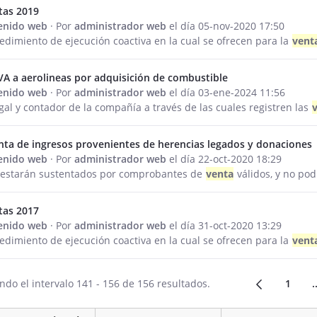
tas 2019
tenido web
· Por
administrador web
el día 05-nov-2020 17:50
cedimiento de ejecución coactiva en la cual se ofrecen para la
vent
VA a aerolineas por adquisición de combustible
tenido web
· Por
administrador web
el día 03-ene-2024 11:56
gal y contador de la compañía a través de las cuales registren las
nta de ingresos provenientes de herencias legados y donaciones
tenido web
· Por
administrador web
el día 22-oct-2020 18:29
s estarán sustentados por comprobantes de
venta
válidos, y no po
tas 2017
tenido web
· Por
administrador web
el día 31-oct-2020 13:29
cedimiento de ejecución coactiva en la cual se ofrecen para la
vent
do el intervalo 141 - 156 de 156 resultados.
1
.
Págin