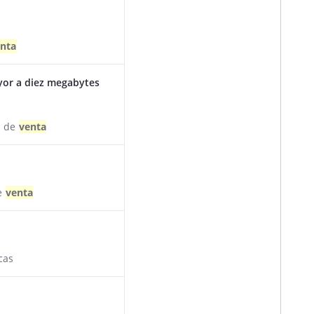
nta
yor a diez megabytes
s de
venta
e
venta
cas