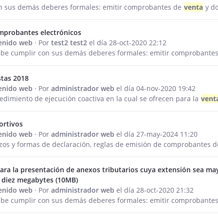
n sus demás deberes formales: emitir comprobantes de
venta
y d
mprobantes electrónicos
tenido web
· Por
test2 test2
el día 28-oct-2020 22:12
be cumplir con sus demás deberes formales: emitir comprobante
tas 2018
tenido web
· Por
administrador web
el día 04-nov-2020 19:42
cedimiento de ejecución coactiva en la cual se ofrecen para la
vent
ortivos
tenido web
· Por
administrador web
el día 27-may-2024 11:20
azos y formas de declaración, reglas de emisión de comprobantes 
ara la presentación de anexos tributarios cuya extensión sea m
a diez megabytes (10MB)
tenido web
· Por
administrador web
el día 28-oct-2020 21:32
be cumplir con sus demás deberes formales: emitir comprobante