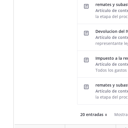
remates y subas
Artículo de con
la etapa del pro
Devolucion del I
Artículo de con
representante le
Impuesto a la re
Artículo de con
Todos los gasto
remates y subas
Artículo de con
la etapa del pro
20 entradas
Mostran
Por página