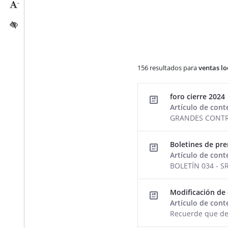
-
Reducir tamaño caracteres
Activar/quitar contraste
156 resultados para
ventas lo
Resultados de la búsqued
foro cierre 2024
Artículo de con
GRANDES CONTRIB
Boletines de pr
Artículo de con
BOLETÍN 034 - 
Modificación de
Artículo de con
Recuerde que de