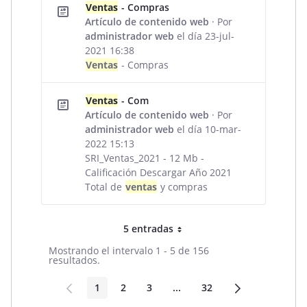
Ventas
- Compras
Artículo de contenido web
· Por
administrador web
el día 23-jul-
2021 16:38
Ventas
- Compras
Ventas
- Com
Artículo de contenido web
· Por
administrador web
el día 10-mar-
2022 15:13
SRI_Ventas_2021 - 12 Mb -
Calificación Descargar Año 2021
Total de
ventas
y compras
5 entradas
Por página
Mostrando el intervalo 1 - 5 de 156
resultados.
1
2
3
...
32
Página
Página
Página
Páginas intermedias
Página