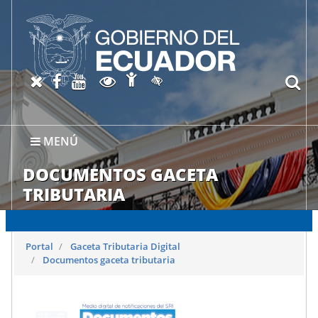
Abrir página de Accesibil
X oficial del SRI
Facebook oficial SRI
Canal del SRI en YouTube
Abrir página de Transparen
bu
Activar/quitar contraste
MENÚ
DOCUMENTOS GACETA
TRIBUTARIA
Portal
Gaceta Tributaria Digital
Documentos gaceta tributaria