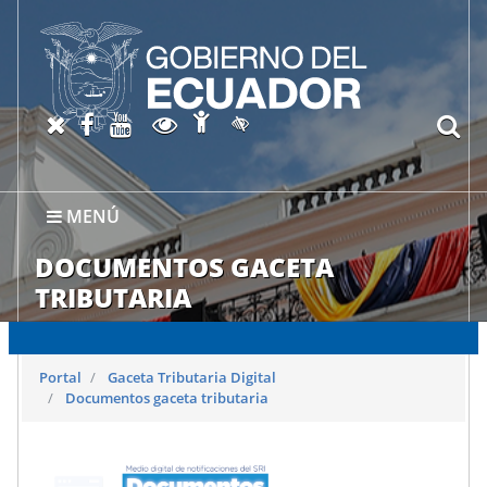
Abrir página de Accesibil
X oficial del SRI
Facebook oficial SRI
Canal del SRI en YouTube
Abrir página de Transparen
bu
Activar/quitar contraste
MENÚ
DOCUMENTOS GACETA
TRIBUTARIA
Portal
Gaceta Tributaria Digital
Documentos gaceta tributaria