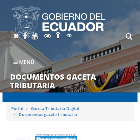
Abrir página de Accesibil
X oficial del SRI
Facebook oficial SRI
Canal del SRI en YouTube
Abrir página de Transparen
bu
Activar/quitar contraste
MENÚ
DOCUMENTOS GACETA
TRIBUTARIA
Portal
Gaceta Tributaria Digital
Documentos gaceta tributaria