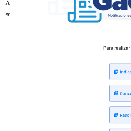
-
Reducir tamaño caracteres
Activar/quitar contraste
Para realiza
Índic
Conce
Resol