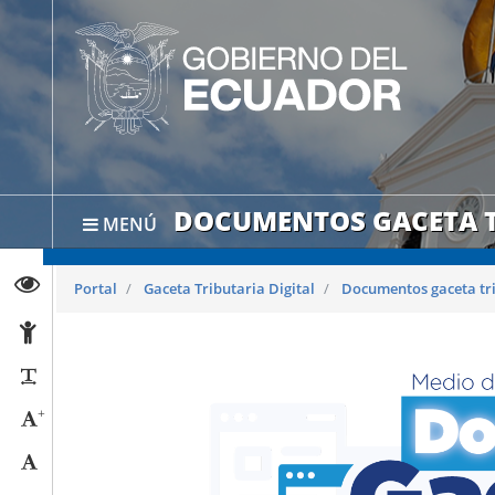
DOCUMENTOS GACETA T
MENÚ
Abrir página de Transparencia
Portal
Gaceta Tributaria Digital
Documentos gaceta tr
Abrir página de Accesibilidad
Reducir párrafos
+
Aumentar tamaño caracteres
Tamaño normal