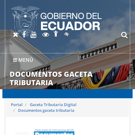
Abrir página de Accesibil
X oficial del SRI
Facebook oficial SRI
Canal del SRI en YouTube
Abrir página de Transparen
bu
Activar/quitar contraste
MENÚ
DOCUMENTOS GACETA
TRIBUTARIA
Portal
Gaceta Tributaria Digital
Documentos gaceta tributaria