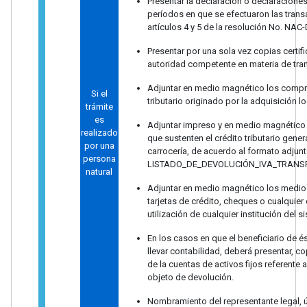
Presentar la declaración o declaracione
períodos en que se efectuaron las trans
artículos 4 y 5 de la resolución No. N
Presentar por una sola vez copias certific
autoridad competente en materia de trans
Adjuntar en medio magnético los compro
Si el
tributario originado por la adquisición l
trámite
es
Adjuntar impreso y en medio magnético 
realizado
que sustenten el crédito tributario gener
por una
carrocería, de acuerdo al formato adju
persona
LISTADO_DE_DEVOLUCIÓN_IVA_TRANS
natural
Adjuntar en medio magnético los medios
tarjetas de crédito, cheques o cualquier
utilización de cualquier institución del s
En los casos en que el beneficiario de 
llevar contabilidad, deberá presentar, c
de la cuentas de activos fijos referente a
objeto de devolución.
Nombramiento del representante legal,