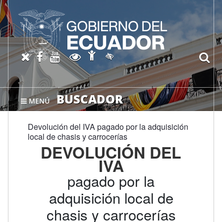
Abrir página de Accesibil
X oficial del SRI
Facebook oficial SRI
Canal del SRI en YouTube
Abrir página de Transparen
bu
Activar/quitar contraste
BUSCADOR
MENÚ
Devolución del IVA pagado por la adquisición
local de chasis y carrocerías
DEVOLUCIÓN DEL
IVA
pagado por la
adquisición local de
chasis y carrocerías