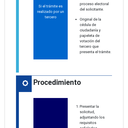
proceso electoral
Si el trámite es
del solicitante.
realizado por un
tercero
Original de la
cédula de
ciudadanía y
papeleta de
votación del
tercero que
presenta el trámite.
Procedimiento
Presentar la
solicitud,
adjuntando los
requisitos