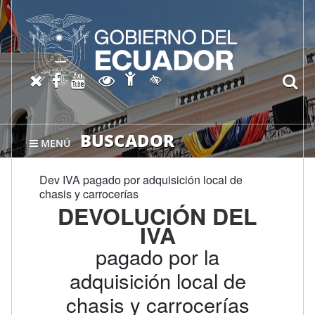
Abrir página de Accesibil
X oficial del SRI
Facebook oficial SRI
Canal del SRI en YouTube
Abrir página de Transparen
bu
Activar/quitar contraste
BUSCADOR
MENÚ
Dev IVA pagado por adquisición local de
chasis y carrocerías
DEVOLUCIÓN DEL
IVA
pagado por la
adquisición local de
chasis y carrocerías