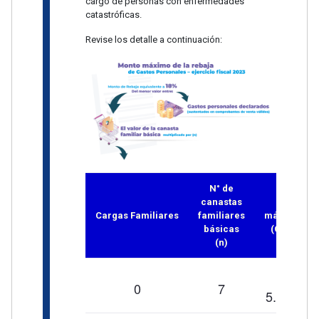
cargo de personas con enfermedades
catastróficas.
Revise los detalle a continuación:
N° de
canastas
Límite
Cargas Familiares
familiares
máximo GP
básicas
(CFB x n)
(n)
$
0
7
5.352,97