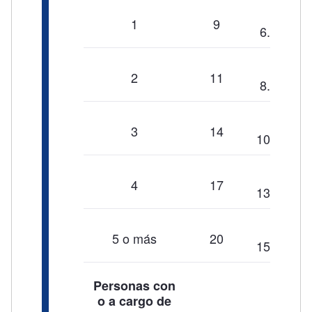
$
1
9
6.882,39
$
2
11
8.411,81
$
3
14
10.705,94
$
4
17
13.000,07
$
5 o más
20
15.294,20
Personas con
o a cargo de