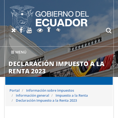
Abrir página de Accesibil
X oficial del SRI
Facebook oficial SRI
Canal del SRI en YouTube
Abrir página de Transparen
bu
Activar/quitar contraste
MENÚ
DECLARACIÓN IMPUESTO A LA
RENTA 2023
Portal
Información sobre impuestos
Información general
Impuesto a la Renta
Declaración Impuesto a la Renta 2023