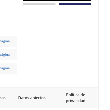
 página
 página
 página
Política de
cas
Datos abiertos
privacidad