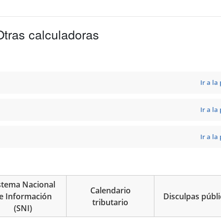
tras calculadoras
Ir a la
Ir a la
Ir a la
stema Nacional
Calendario
e Información
Disculpas públi
tributario
(SNI)