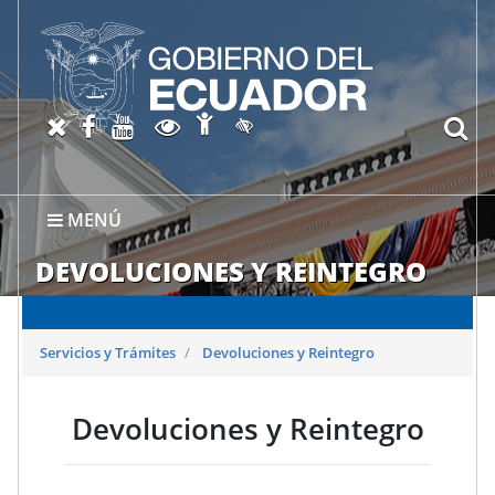
Abrir página de Accesibil
X oficial del SRI
Facebook oficial SRI
Canal del SRI en YouTube
Abrir página de Transparen
bu
Activar/quitar contraste
MENÚ
DEVOLUCIONES Y REINTEGRO
Servicios y Trámites
Devoluciones y Reintegro
Devoluciones y Reintegro