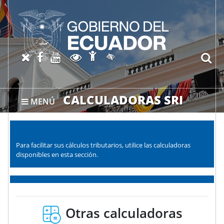
Abrir página de Accesibil
X oficial del SRI
Facebook oficial SRI
Canal del SRI en YouTube
Abrir página de Transparen
bu
Activar/quitar contraste
CALCULADORAS SRI
MENÚ
Para facilitar sus cálculos tributarios, utilice las calculadoras
disponibles en esta sección.
Otras calculadoras