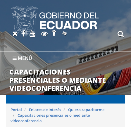
Abrir página de Accesibil
X oficial del SRI
Facebook oficial SRI
Canal del SRI en YouTube
Abrir página de Transparen
bu
Activar/quitar contraste
MENÚ
CAPACITACIONES
PRESENCIALES O MEDIANTE
VIDEOCONFERENCIA
Portal
Enlaces de interés
Quiero capacitarme
Capacitaciones presenciales o mediante
videoconferencia