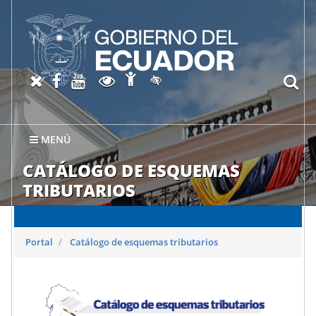
Abrir página de Accesibil
X oficial del SRI
Facebook oficial SRI
Canal del SRI en YouTube
Abrir página de Transparen
bu
Activar/quitar contraste
MENÚ
CATÁLOGO DE ESQUEMAS
TRIBUTARIOS
Portal
Catálogo de esquemas tributarios