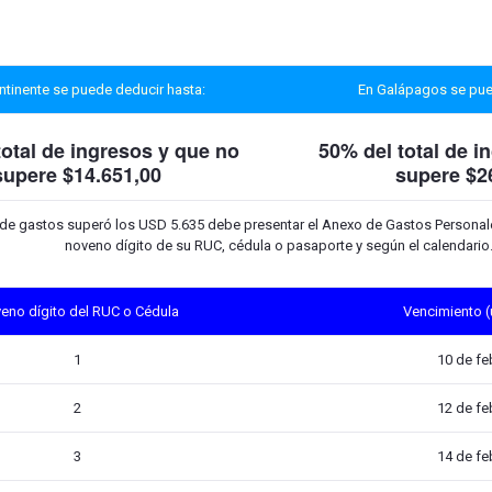
ontinente se puede deducir hasta:
En Galápagos se pue
total de ingresos
y que no
50% del total de 
supere $14.651,00
supere $2
de gastos superó los USD 5.635 debe presentar el Anexo de Gastos Personale
noveno dígito de su RUC, cédula o pasaporte y según el calendario
eno dígito del RUC o Cédula
Vencimiento (
1
10 de fe
2
12 de fe
3
14 de fe