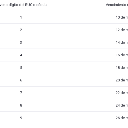
veno dígito del RUC o cédula
Vencimiento (
1
10 de 
2
12 de 
3
14 de 
4
16 de 
5
18 de 
6
20 de 
7
22 de 
8
24 de 
9
26 de 