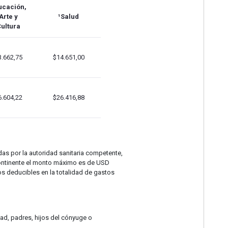
ucación,
Arte y
¹Salud
ultura
3.662,75
$14.651,00
6.604,22
$26.416,88
as por la autoridad sanitaria competente,
 Continente el monto máximo es de USD
 deducibles en la totalidad de gastos
ad, padres, hijos del cónyuge o