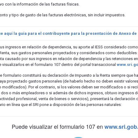
vo con la información de las facturas físicas.
onto y tipo de gasto de las facturas electrónicas, sin incluir impuestos.
 aquí la guía para el contribuyente para la presentación de Anexo d
 sus ingresos en relación de dependencia, su aporte al IESS considerado como
 Renta, sus gastos personales proyectados y considerados como deducibles 
ta causado por sus ingresos en relación de dependencia y las retenciones en 
visualizarlos en el formulario 107 dentro del portal transaccional
www.sri.g
 formulario constituirá su declaración de Impuesto a la Renta siempre que h
aya proyectado gastos personales (de haberlo hecho no deben existir valor
o modificados). Por el contrario, si los valores deben ser modificados o si rec
dos o más empleadores o si además de dichos ingresos, obtuvo ingresos d
ctividad profesional, venta de bienes o servicios), presentará la declaración 
ario en línea que el SRI pone a disposición de las personas naturales:
Puede visualizar el formulario 107 en
www.sri.gob