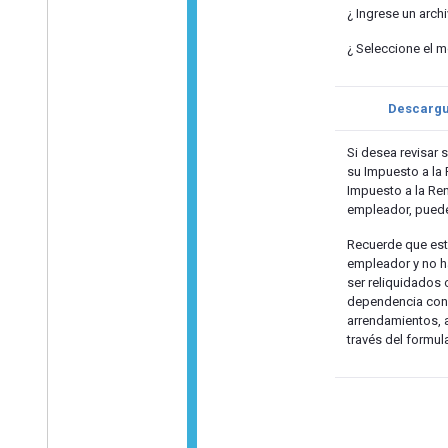
¿ Ingrese un archi
¿ Seleccione el m
Descargue
Si desea revisar
su Impuesto a la
Impuesto a la Ren
empleador, puede 
Recuerde que este
empleador y no h
ser reliquidados 
dependencia con 
arrendamientos, a
través del formul