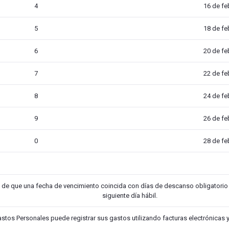
4
16 de fe
5
18 de fe
6
20 de fe
7
22 de fe
8
24 de fe
9
26 de fe
0
28 de fe
 de que una fecha de vencimiento coincida con días de descanso obligatorio o
siguiente día hábil.
stos Personales puede registrar sus gastos utilizando facturas electrónicas y 