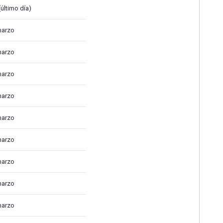
último día)
marzo
marzo
marzo
marzo
marzo
marzo
marzo
marzo
marzo