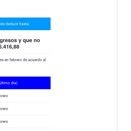
de deducir hasta:
ingresos
y que no
6.416,88
s en febrero de acuerdo al
.
último día)
brero
brero
brero