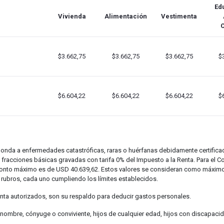
Ed
Vivienda
Alimentación
Vestimenta
C
$3.662,75
$3.662,75
$3.662,75
$
$6.604,22
$6.604,22
$6.604,22
$
onda a enfermedades catastróficas, raras o huérfanas debidamente certificad
2 fracciones básicas gravadas con tarifa 0% del Impuesto a la Renta. Para el
monto máximo es de USD 40.639,62. Estos valores se consideran como máximos
 rubros, cada uno cumpliendo los límites establecidos.
ta autorizados, son su respaldo para deducir gastos personales.
nombre, cónyuge o conviviente, hijos de cualquier edad, hijos con discapacid