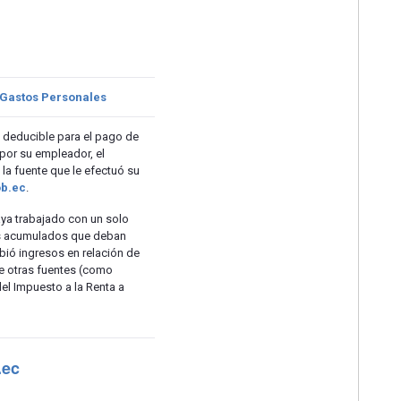
e Gastos Personales
 deducible para el pago de
por su empleador, el
la fuente que le efectuó su
ob.ec
.
aya trabajado con un solo
es acumulados que deban
ibió ingresos en relación de
e otras fuentes (como
del Impuesto a la Renta a
.ec