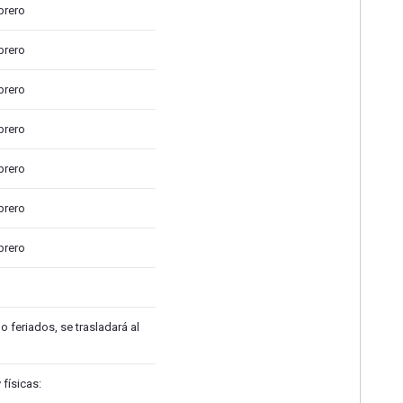
brero
brero
brero
brero
brero
brero
brero
 feriados, se trasladará al
físicas: