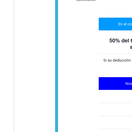
En el c
50% del 
Si su deducción 
Nov