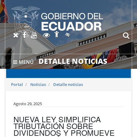
Abrir página de Accesibil
X oficial del SRI
Facebook oficial SRI
Canal del SRI en YouTube
Abrir página de Transparen
bu
Activar/quitar contraste
DETALLE NOTICIAS
MENÚ
Portal
Noticias
Detalle noticias
Agosto 29, 2025
NUEVA LEY SIMPLIFICA
TRIBUTACIÓN SOBRE
DIVIDENDOS Y PROMUEVE