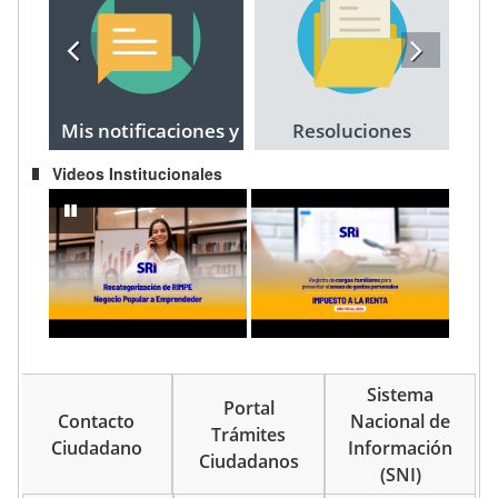
Mis notificaciones y
Resoluciones
citaciones
Videos Institucionales
Recategorización del RIMPE Negocio Popular a Emprendedor
IMPUESTO A LA RENTA AÑO FISCAL 202
pausar
Sistema
Portal
Contacto
Nacional de
Trámites
Ciudadano
Información
Ciudadanos
(SNI)