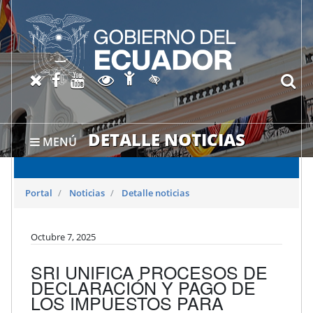
Abrir página de Accesibil
X oficial del SRI
Facebook oficial SRI
Canal del SRI en YouTube
Abrir página de Transparen
bu
Activar/quitar contraste
DETALLE NOTICIAS
MENÚ
Portal
Noticias
Detalle noticias
Octubre 7, 2025
SRI UNIFICA PROCESOS DE
DECLARACIÓN Y PAGO DE
LOS IMPUESTOS PARA