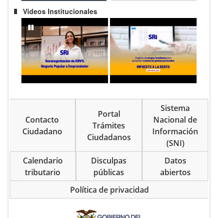
citaciones
Videos Institucionales
Recategorización del RIMPE Negocio Popular a Emprendedor
IMPUESTO A LA RENTA AÑO FISCAL 202
pausar
Sistema
Portal
Contacto
Nacional de
Trámites
Ciudadano
Información
Ciudadanos
(SNI)
Calendario
Disculpas
Datos
tributario
públicas
abiertos
Política de privacidad