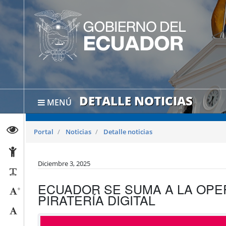
DETALLE NOTICIAS
MENÚ
Abrir página de Transparencia
Portal
Noticias
Detalle noticias
Abrir página de Accesibilidad
Diciembre 3, 2025
Reducir párrafos
ECUADOR SE SUMA A LA OPER
+
Aumentar tamaño caracteres
PIRATERÍA DIGITAL
Tamaño normal