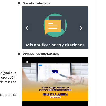
Gaceta Tributaria
Mis notificaciones y citaciones
Videos Institucionales
egocio Popular a Emprendedor
IMPUESTO A LA RENTA AÑO FISCAL 2024 - Registro de carg
pausar
 digital que
 operación,
 de miles de
njunto para