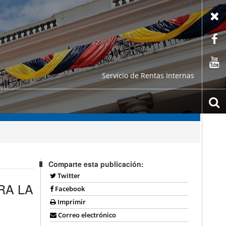
X
F
C
Servicio de Rentas Internas
b
Comparte esta publicación:
Twitter
RA LA
Facebook
Imprimir
Correo electrónico