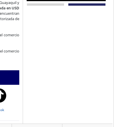
 Guayaquil y
rada en USD
e encuentran
utorizada de
el comercio
del comercio
tok