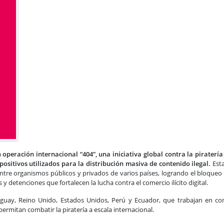
Recategorización del RIMPE N
a
operación internacional “404”, una iniciativa global contra la piratería
ositivos utilizados para la distribución masiva de contenido ilegal.
Esta
entre organismos públicos y privados de varios países, logrando el bloqueo
 detenciones que fortalecen la lucha contra el comercio ilícito digital.
raguay, Reino Unido, Estados Unidos, Perú y Ecuador, que trabajan en co
ermitan combatir la piratería a escala internacional.