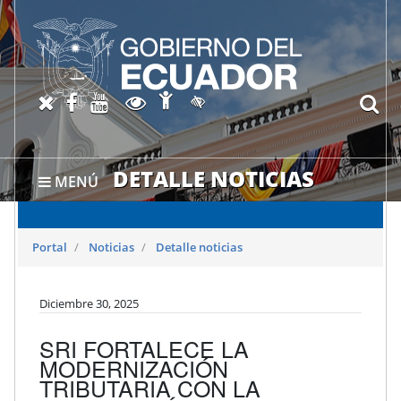
Abrir página de Accesibil
X oficial del SRI
Facebook oficial SRI
Canal del SRI en YouTube
Abrir página de Transparen
bu
Activar/quitar contraste
DETALLE NOTICIAS
MENÚ
Portal
Noticias
Detalle noticias
Diciembre 30, 2025
SRI FORTALECE LA
MODERNIZACIÓN
TRIBUTARIA CON LA