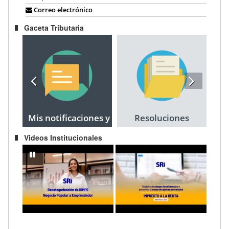
Correo electrónico
Gaceta Tributaria
Mis notificaciones y
Resoluciones
citaciones
Videos Institucionales
Recategorización del RIMPE Negocio Popular a Emprendedor
IMPUESTO A LA RENTA AÑO FISCAL 202
pausar