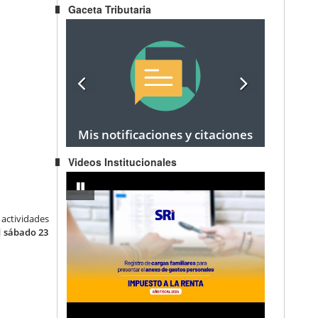
Gaceta Tributaria
Mis notificaciones y citaciones
Videos Institucionales
egocio Popular a Emprendedor
IMPUESTO A LA RENTA AÑO FISCAL 2024 - Registro de carg
pausar
 actividades
l
sábado 23