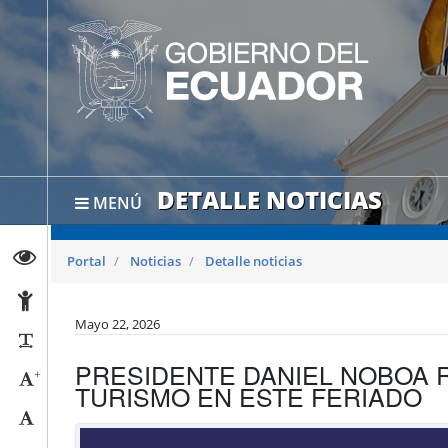
DETALLE NOTICIAS
MENÚ
Abrir página de Transparencia
Portal
Noticias
Detalle noticias
Abrir página de Accesibilidad
Mayo 22, 2026
Reducir párrafos
PRESIDENTE DANIEL NOBOA R
+
Aumentar tamaño caracteres
TURISMO EN ESTE FERIADO
Tamaño normal