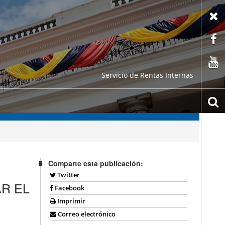
X
F
C
Servicio de Rentas Internas
b
Comparte esta publicación:
Twitter
AR EL
Facebook
Imprimir
Correo electrónico