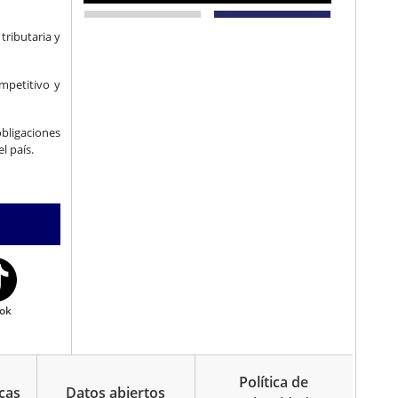
tributaria y
mpetitivo y
bligaciones
l país.
ok
Política de
cas
Datos abiertos