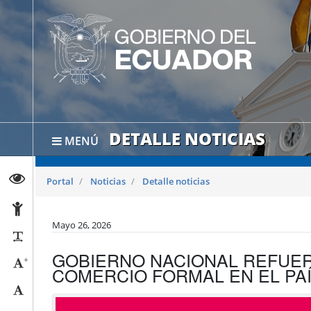
DETALLE NOTICIAS
MENÚ
Abrir página de Transparencia
Portal
Noticias
Detalle noticias
Abrir página de Accesibilidad
Mayo 26, 2026
Reducir párrafos
GOBIERNO NACIONAL REFUE
+
Aumentar tamaño caracteres
COMERCIO FORMAL EN EL PA
Tamaño normal