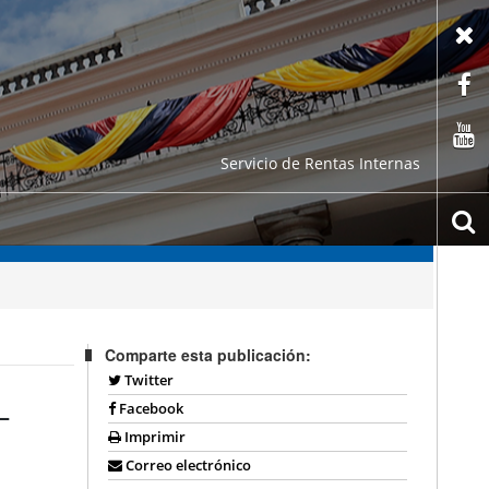
X
F
C
Servicio de Rentas Internas
b
Comparte esta publicación:
Twitter
L
Facebook
Imprimir
Correo electrónico