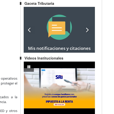
Gaceta Tributaria
Mis notificaciones y citaciones
Videos Institucionales
egocio Popular a Emprendedor
IMPUESTO A LA RENTA AÑO FISCAL 2024 - Registro de carg
pausar
e operativos
 proteger el
icados a la
ncia.
LED y otros