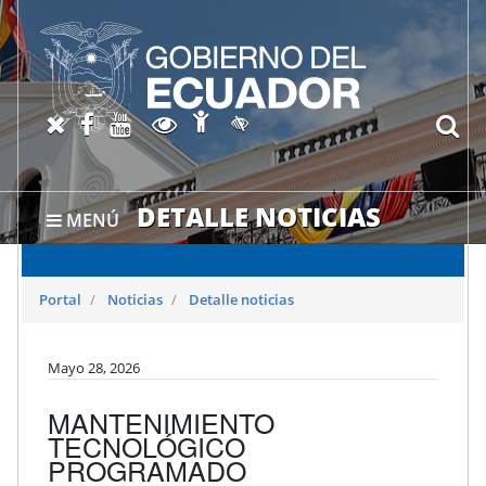
Abrir página de Accesibil
X oficial del SRI
Facebook oficial SRI
Canal del SRI en YouTube
Abrir página de Transparen
bu
Activar/quitar contraste
DETALLE NOTICIAS
MENÚ
Portal
Noticias
Detalle noticias
Mayo 28, 2026
MANTENIMIENTO
TECNOLÓGICO
PROGRAMADO