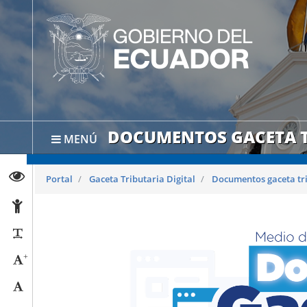
DOCUMENTOS GACETA T
MENÚ
Abrir página de Transparencia
Portal
Gaceta Tributaria Digital
Documentos gaceta tr
Abrir página de Accesibilidad
Reducir párrafos
+
Aumentar tamaño caracteres
Tamaño normal