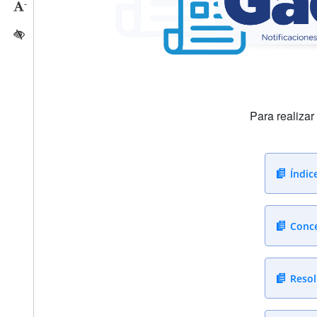
-
Reducir tamaño caracteres
Activar/quitar contraste
Para realiza
Índic
Conce
Resol