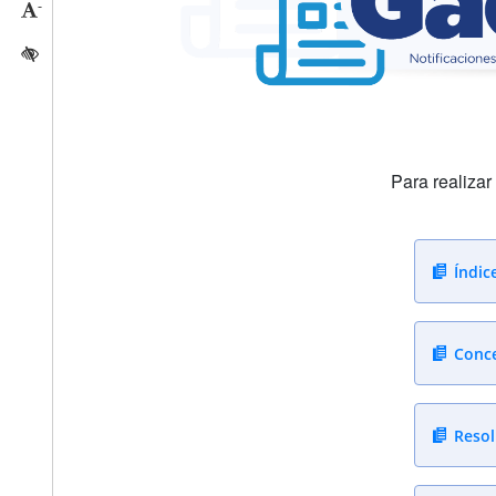
-
Reducir tamaño caracteres
Activar/quitar contraste
Para realiza
Índic
Conce
Resol