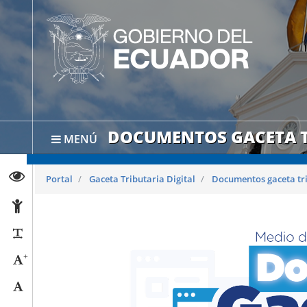
DOCUMENTOS GACETA T
MENÚ
Abrir página de Transparencia
Portal
Gaceta Tributaria Digital
Documentos gaceta tr
Abrir página de Accesibilidad
Reducir párrafos
+
Aumentar tamaño caracteres
Tamaño normal