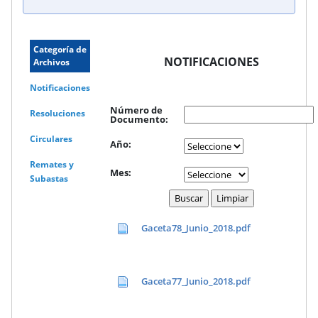
Categoría de
NOTIFICACIONES
Archivos
Notificaciones
Número de
Resoluciones
Documento:
Circulares
Año:
Remates y
Mes:
Subastas
Gaceta78_Junio_2018.pdf
Gaceta77_Junio_2018.pdf