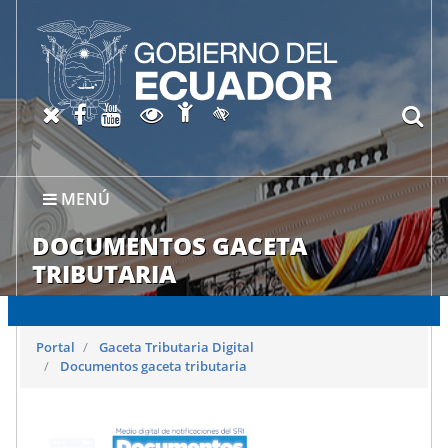
Abrir página de Accesibil
X oficial del SRI
Facebook oficial SRI
Canal del SRI en YouTube
Abrir página de Transparen
bu
Activar/quitar contraste
MENÚ
DOCUMENTOS GACETA
TRIBUTARIA
Portal
Gaceta Tributaria Digital
Documentos gaceta tributaria