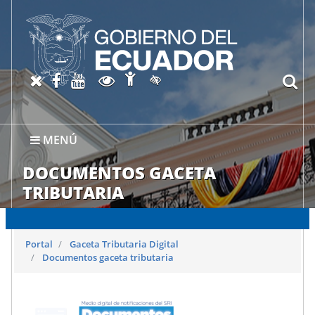
Abrir página de Accesibil
X oficial del SRI
Facebook oficial SRI
Canal del SRI en YouTube
Abrir página de Transparen
bu
Activar/quitar contraste
MENÚ
DOCUMENTOS GACETA
TRIBUTARIA
Portal
Gaceta Tributaria Digital
Documentos gaceta tributaria