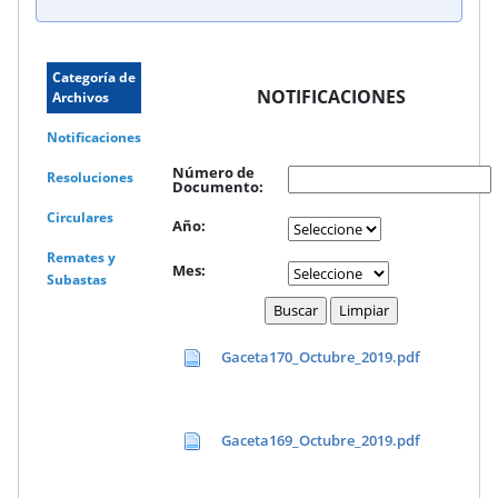
Categoría de
NOTIFICACIONES
Archivos
Notificaciones
Número de
Resoluciones
Documento:
Circulares
Año:
Remates y
Mes:
Subastas
Gaceta170_Octubre_2019.pdf
Gaceta169_Octubre_2019.pdf