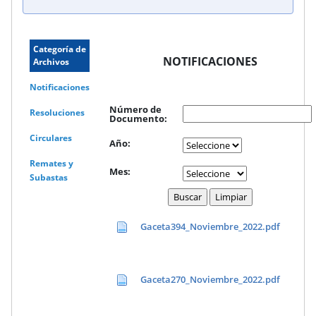
Categoría de
NOTIFICACIONES
Archivos
Notificaciones
Número de
Resoluciones
Documento:
Circulares
Año:
Remates y
Mes:
Subastas
Gaceta394_Noviembre_2022.pdf
Gaceta270_Noviembre_2022.pdf