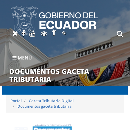
Abrir página de Accesibil
X oficial del SRI
Facebook oficial SRI
Canal del SRI en YouTube
Abrir página de Transparen
bu
Activar/quitar contraste
MENÚ
DOCUMENTOS GACETA
TRIBUTARIA
Portal
Gaceta Tributaria Digital
Documentos gaceta tributaria