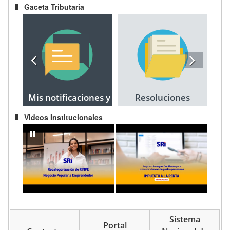
Gaceta Tributaria
Mis notificaciones y
Resoluciones
citaciones
Videos Institucionales
Recategorización del RIMPE Negocio Popular a Emprendedor
IMPUESTO A LA RENTA AÑO FISCAL 202
pausar
Sistema
Portal