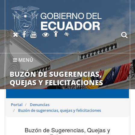
Abrir página de Accesibil
X oficial del SRI
Facebook oficial SRI
Canal del SRI en YouTube
Abrir página de Transparen
bu
Activar/quitar contraste
MENÚ
BUZÓN DE SUGERENCIAS,
QUEJAS Y FELICITACIONES
Portal
Denuncias
Buzón de sugerencias, quejas y felicitaciones
Buzón de Sugerencias, Quejas y