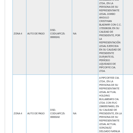
LTDA., EN LA
PERSONA DE SU
REPRESENTANTE
LEGAL JUMBO
ANGULO
CRISTHIAN
BLADIMIR CON C.C.
1725336158, EN SU
DSD-
CALIDAD DE
ZONA 4
AUTO DE PAGO
CODUAPC25-
NA
PRESIDENTE, POR
00000241
LA
REPRESENTACIÓN
LEGAL EJERCIDA
EN SU CALIDAD DE
PRESIDENTE
DURANTE EL
PERÍODO
LIQUIDADO DE
PIPCOFFE CIA.
LTDA.
A PIPCOFFEE CIA.
LTDA., EN LA
PERSONA DE SU
REPRESENTANTE
LEGAL ACTUAL
HOLDING
BULL&BEARS CIA.
LTDA. CON RUC
2390055784001, EN
DSD-
SU CALIDAD DE
ZONA 4
AUTO DE PAGO
CODUAPC25-
NA
PRESIDENTE, EN LA
00000242
PERSONA DE SU
REPRESENTANTE
LEGAL ACTUAL
GONZALEZ
DELGADO NATALIA