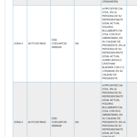
1791914457001
A PIPCOFFEE CIA.
LTDA., EN LA
PERSONA DE SU
REPRESENTANTE
LEGAL ACTUAL
HOLDING
BULL&BEARS CIA.
LTDA. CON RUC
2390055784001, EN
DSD-
SU CALIDAD DE
ZONA 4
AUTO DE PAGO
CODUAPC25-
NA
PRESIDENTE, EN LA
00000240
PERSONA DE SU
REPRESENTANTE
LEGAL ACTUAL
JUMBO ANGULO
CRISTHIAN
BLADIMIR CON C.C.
1725336158, EN SU
CALIDAD DE
PRESIDENTE.
A PIPCOFFEE CIA.
LTDA., EN LA
PERSONA DE SU
REPRESENTANTE
LEGAL ACTUAL
HOLDING
BULL&BEARS CIA.
LTDA. CON RUC
2390055784001, EN
DSD-
SU CALIDAD DE
ZONA 4
AUTO DE PAGO
CODUAPC25-
NA
PRESIDENTE, EN LA
00000240
PERSONA DE SU
REPRESENTANTE
LEGAL ACTUAL
GONZALEZ