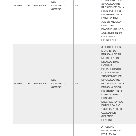
2390055784001, EN
DSD-
SU CALIDAD DE
ZONA 4
AUTO DE PAGO
CODUAPC25-
NA
PRESIDENTE, EN LA
00000243
PERSONA DE SU
REPRESENTANTE
LEGAL ACTUAL
JUMBO ANGULO
CRISTHIAN
BLADIMIR CON C.C.
1725336158, EN SU
CALIDAD DE
PRESIDENTE.
A PIPCOFFEE CIA.
LTDA., EN LA
PERSONA DE SU
REPRESENTANTE
LEGAL ACTUAL
HOLDING
BULL&BEARS CIA.
LTDA. CON RUC
2390055784001, EN
DSD-
SU CALIDAD DE
ZONA 4
AUTO DE PAGO
CODUAPC25-
NA
PRESIDENTE, EN LA
00000243
PERSONA DE SU
REPRESENTANTE
LEGAL ACTUAL
GONZALEZ
DELGADO NATALIA
ISABEL CON C.C.
1717614877, EN SU
CALIDAD DE
GERENTE
GENERAL.
A HOLDING
BULL&BEARS CIA.
LTDA., EN LA