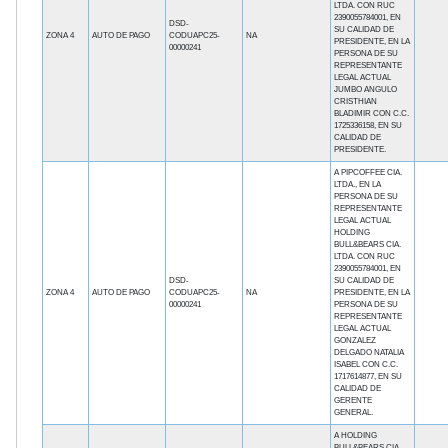
LTDA. CON RUC
2390055784001, EN
DSD-
SU CALIDAD DE
ZONA 4
AUTO DE PAGO
CODUAPC25-
NA
PRESIDENTE, EN LA
00000241
PERSONA DE SU
REPRESENTANTE
LEGAL ACTUAL
JUMBO ANGULO
CRISTHIAN
BLADIMIR CON C.C.
1725336158, EN SU
CALIDAD DE
PRESIDENTE.
A PIPCOFFEE CIA.
LTDA., EN LA
PERSONA DE SU
REPRESENTANTE
LEGAL ACTUAL
HOLDING
BULL&BEARS CIA.
LTDA. CON RUC
2390055784001, EN
DSD-
SU CALIDAD DE
ZONA 4
AUTO DE PAGO
CODUAPC25-
NA
PRESIDENTE, EN LA
00000241
PERSONA DE SU
REPRESENTANTE
LEGAL ACTUAL
GONZALEZ
DELGADO NATALIA
ISABEL CON C.C.
1717614877, EN SU
CALIDAD DE
GERENTE
GENERAL.
A HOLDING
BULL&BEARS CIA.