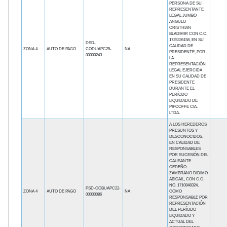
PERSONA DE SU
REPRESENTANTE
LEGAL JUMBO
ANGULO
CRISTHIAN
BLADIMIR CON C.C.
1725336158, EN SU
DSD-
CALIDAD DE
ZONA 4
AUTO DE PAGO
CODUAPC25-
NA
PRESIDENTE, POR
00000243
LA
REPRESENTACIÓN
LEGAL EJERCIDA
EN SU CALIDAD DE
PRESIDENTE
DURANTE EL
PERÍODO
LIQUIDADO DE
PIPCOFFE CIA.
LTDA.
A LOS HEREDEROS
PRESUNTOS Y
DESCONOCIDOS,
EN CALIDAD DE
RESPONSABLES
POR SUCESIÓN DEL
CAUSANTE
CEDEÑO
ZAMBRANO DIDIMO
ABIGAIL, CON C.C.
NO. 1710848324,
PSD-COBUAPC22-
ZONA 4
AUTO DE PAGO
NA
COMO
00000086
RESPONSABLE POR
REPRESENTACIÓN
DEL PERÍODO
LIQUIDADO Y
ACTUAL DEL