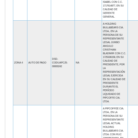
ISABEL CON C.C.
1717614877, EN SU
CALIDAD DE
GERENTE
GENERAL.
A HOLDING
BULL&BEARS CIA.
LTDA., EN LA
PERSONA DE SU
REPRESENTANTE
LEGAL JUMBO
ANGULO
CRISTHIAN
BLADIMIR CON C.C.
1725336158, EN SU
DSD-
CALIDAD DE
ZONA 4
AUTO DE PAGO
CODUAPC25-
NA
PRESIDENTE, POR
00000242
LA
REPRESENTACIÓN
LEGAL EJERCIDA
EN SU CALIDAD DE
PRESIDENTE
DURANTE EL
PERÍODO
LIQUIDADO DE
PIPCOFFE CIA.
LTDA.
A PIPCOFFEE CIA.
LTDA., EN LA
PERSONA DE SU
REPRESENTANTE
LEGAL ACTUAL
HOLDING
BULL&BEARS CIA.
LTDA. CON RUC