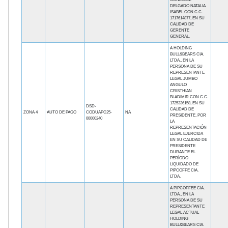
DELGADO NATALIA
ISABEL CON C.C.
1717614877, EN SU
CALIDAD DE
GERENTE
GENERAL.
A HOLDING
BULL&BEARS CIA.
LTDA., EN LA
PERSONA DE SU
REPRESENTANTE
LEGAL JUMBO
ANGULO
CRISTHIAN
BLADIMIR CON C.C.
1725336158, EN SU
DSD-
CALIDAD DE
ZONA 4
AUTO DE PAGO
CODUAPC25-
NA
PRESIDENTE, POR
00000240
LA
REPRESENTACIÓN
LEGAL EJERCIDA
EN SU CALIDAD DE
PRESIDENTE
DURANTE EL
PERÍODO
LIQUIDADO DE
PIPCOFFE CIA.
LTDA.
A PIPCOFFEE CIA.
LTDA., EN LA
PERSONA DE SU
REPRESENTANTE
LEGAL ACTUAL
HOLDING
BULL&BEARS CIA.