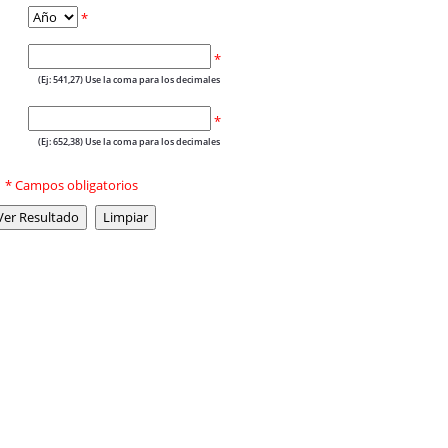
*
*
(Ej: 541,27) Use la coma para los decimales
*
(Ej: 652,38) Use la coma para los decimales
* Campos obligatorios