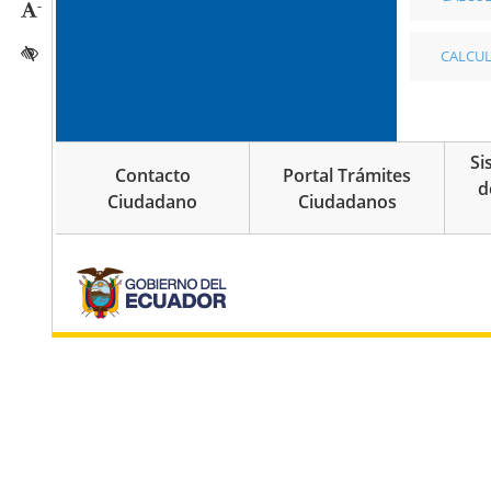
-
Reducir tamaño caracteres
Activar/quitar contraste
CALCUL
Si
Contacto
Portal Trámites
d
Ciudadano
Ciudadanos
pie de