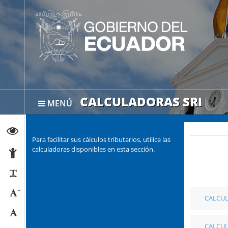
CALCULADORAS SRI
MENÚ
Abrir página de Transparencia
Para facilitar sus cálculos tributarios, utilice las
calculadoras disponibles en esta sección.
Abrir página de Accesibilidad
Reducir párrafos
+
Aumentar tamaño caracteres
CALCUL
Tamaño normal
CALCUL