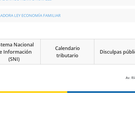
ADORA LEY ECONOMÍA FAMILIAR
stema Nacional
Calendario
e Información
Disculpas públi
tributario
(SNI)
 página
Av. R