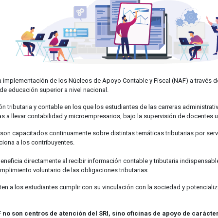
la implementación de los Núcleos de Apoyo Contable y Fiscal (NAF) a través d
 de educación superior a nivel nacional.
 tributaria y contable en los que los estudiantes de las carreras administrat
s a llevar contabilidad y microempresarios, bajo la supervisión de docentes u
n capacitados continuamente sobre distintas temáticas tributarias por servido
ciona a los contribuyentes.
neficia directamente al recibir información contable y tributaria indispensable
mplimiento voluntario de las obligaciones tributarias.
en a los estudiantes cumplir con su vinculación con la sociedad y potenciali
F
no son centros de atención del SRI, sino oficinas de apoyo de carácte