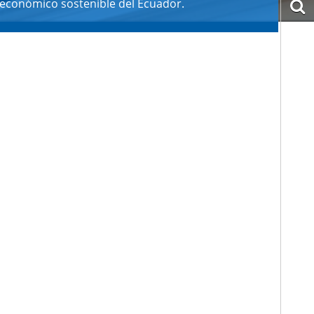
económico sostenible del Ecuador.
b