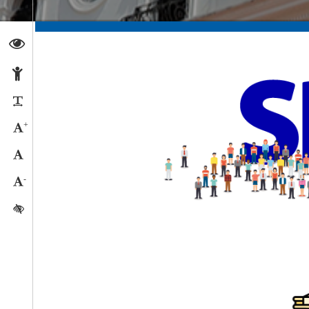
Abrir página de Transparencia
Abrir página de Accesibilidad
Reducir párrafos
+
Aumentar tamaño caracteres
Tamaño normal
-
Reducir tamaño caracteres
Activar/quitar contraste