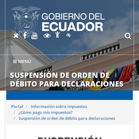
Abrir página de Accesibil
X oficial del SRI
Facebook oficial SRI
Canal del SRI en YouTube
Abrir página de Transparen
bu
Activar/quitar contraste
MENÚ
SUSPENSIÓN DE ORDEN DE
DÉBITO PARA DECLARACIONES
Portal
Información sobre impuestos
¿Cómo pago mis impuestos?
Suspensión de orden de débito para declaraciones