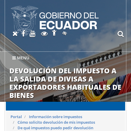
Abrir página de Accesibil
X oficial del SRI
Facebook oficial SRI
Canal del SRI en YouTube
Abrir página de Transparen
bu
Activar/quitar contraste
MENÚ
DEVOLUCIÓN DEL IMPUESTO A
LA SALIDA DE DIVISAS A
EXPORTADORES HABITUALES DE
BIENES
Portal
Información sobre impuestos
Cómo solicito devolución de mis impuestos
De qué impuestos puedo pedir devolución