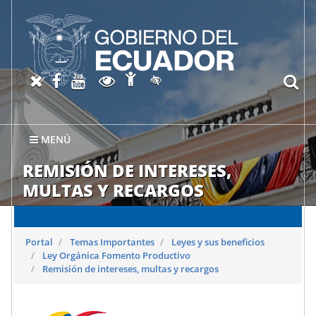
Abrir página de Accesibil
X oficial del SRI
Facebook oficial SRI
Canal del SRI en YouTube
Abrir página de Transparen
bu
Activar/quitar contraste
MENÚ
REMISIÓN DE INTERESES,
MULTAS Y RECARGOS
Portal
Temas Importantes
Leyes y sus beneficios
Ley Orgánica Fomento Productivo
Remisión de intereses, multas y recargos