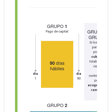
GRUPO
1
GRUPO
/
1
Pago de capital
GRUPO
2
Si los pagos
parciales
previos
cubren
la
días
totalidad del
90
capital,
hábiles
el
día
día
contribuyente
1
90
podrá
acogerse a la
remisión.
GRUPO
2