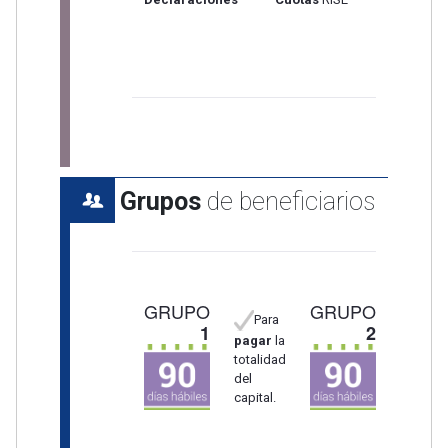
vehicul
Grupos
de beneficiarios
Para
solicita
GRUPO
GRUPO
facilida
Para
1
2
de pago
pagar
la
totalidad
Para
del
pagar
l
capital.
totalida
del capit