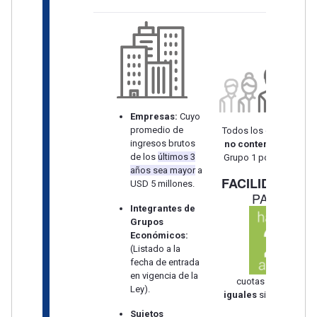
Empresas:
Cuyo
promedio de
Todos los contribuyen
ingresos brutos
no contemplados
en 
de los
últimos 3
Grupo 1 podrán solicita
años sea mayor
a
FACILIDADES
USD 5 millones.
PAGO*
Integrantes de
Grupos
Económicos:
(Listado a la
fecha de entrada
en vigencia de la
cuotas mensuales
Ley).
iguales
sin cuota inicia
Sujetos