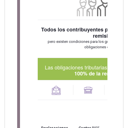
Todos los contribuyentes pueden be
remisión,
pero existen condiciones para los grupos de bene
obligaciones existentes.
Las obligaciones tributarias que se b
s
100% de la remisión
Matricula
Declaraciones
Cuotas
RISE