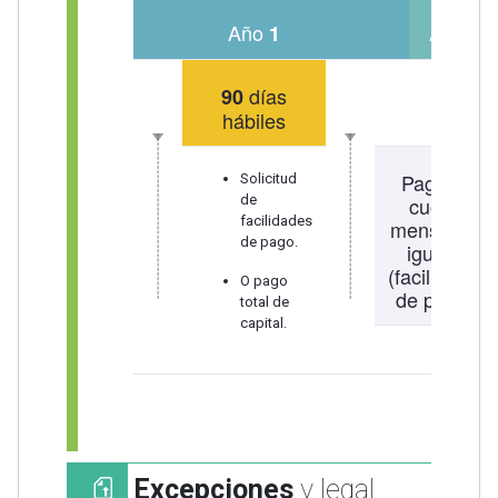
Año
Año
1
2
días
90
hábiles
Pago de
Solicitud
de
cuotas
facilidades
mensuales
de pago.
iguales
(facilidades
O pago
de pago).
total de
capital.
Excepciones
y legal