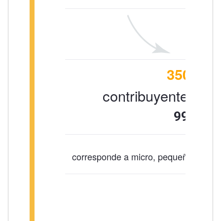
350
mil
contribuyentes ben
99,5%
corresponde a micro, pequeños y med