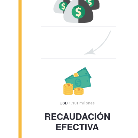
USD
USD
1.101
millones
US
RECAUDACIÓN
FAC
EFECTIVA