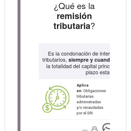
¿Qué es la
remisión
tributaria
?
Es la condonación de intereses, mu
tributarios,
el cont
siempre y cuando
la totalidad del capital principal ad
plazo establecido.
Aplica
en:
Obligaciones
VENCID
tributarias
administradas
y/o recaudadas
por el SRI.