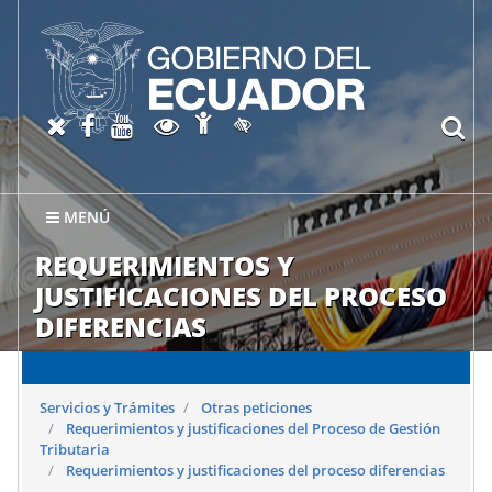
Abrir página de Accesibil
X oficial del SRI
Facebook oficial SRI
Canal del SRI en YouTube
Abrir página de Transparen
bu
Activar/quitar contraste
MENÚ
REQUERIMIENTOS Y
JUSTIFICACIONES DEL PROCESO
DIFERENCIAS
Servicios y Trámites
Otras peticiones
Requerimientos y justificaciones del Proceso de Gestión
Tributaria
Requerimientos y justificaciones del proceso diferencias