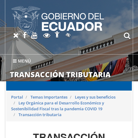
Abrir página de Accesibil
X oficial del SRI
Facebook oficial SRI
Canal del SRI en YouTube
Abrir página de Transparen
bu
Activar/quitar contraste
MENÚ
TRANSACCIÓN TRIBUTARIA
Portal
Temas Importantes
Leyes y sus beneficios
Ley Orgánica para el Desarrollo Económico y
Sostenibilidad Fiscal tras la pandemia COVID 19
Transacción tributaria
TRANSACCIÓN