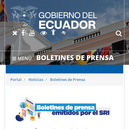
Abrir página de Accesibil
X oficial del SRI
Facebook oficial SRI
Canal del SRI en YouTube
Abrir página de Transparen
bu
Activar/quitar contraste
BOLETINES DE PRENSA
MENÚ
Portal
Noticias
Boletines de Prensa