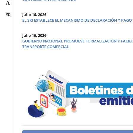
-
Reducir tamaño caracteres
Activar/quitar contraste
Julio 16, 2026
EL SRI ESTABLECE EL MECANISMO DE DECLARACIÓN Y PAGO
Julio 16, 2026
GOBIERNO NACIONAL PROMUEVE FORMALIZACIÓN Y FACILI
TRANSPORTE COMERCIAL
Julio 8, 2026
SE CUADRIPLICA LA COMPRA DE VEHÍCULOS 100% ELÉCTRICOS
GOBIERNO
Julio 2, 2026
ACCIONES DEL GOBIERNO FORTALECEN LA ECONOMÍA: VENTA
MILLONES
Junio 29, 2026
SRI HABILITA FORMATOS PARA LA PRESENTACIÓN DEL INFO