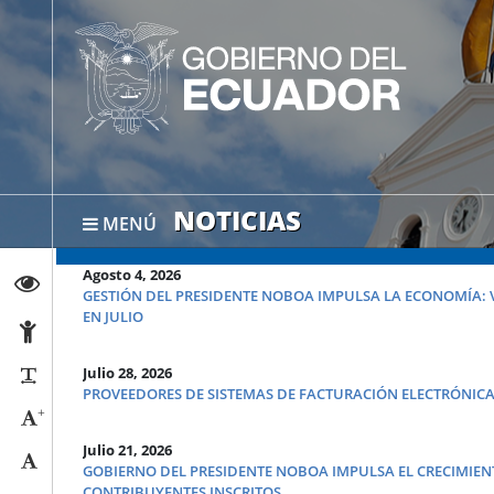
NOTICIAS
MENÚ
Agosto 4, 2026
Abrir página de Transparencia
GESTIÓN DEL PRESIDENTE NOBOA IMPULSA LA ECONOMÍA: 
EN JULIO
Abrir página de Accesibilidad
Julio 28, 2026
Reducir párrafos
PROVEEDORES DE SISTEMAS DE FACTURACIÓN ELECTRÓNICA 
+
Aumentar tamaño caracteres
Julio 21, 2026
Tamaño normal
GOBIERNO DEL PRESIDENTE NOBOA IMPULSA EL CRECIMIE
CONTRIBUYENTES INSCRITOS