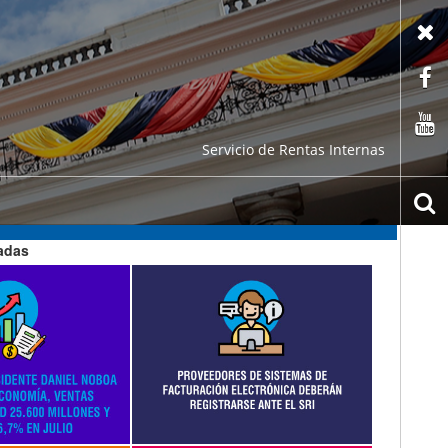
X
F
C
Servicio de Rentas Internas
b
cadas