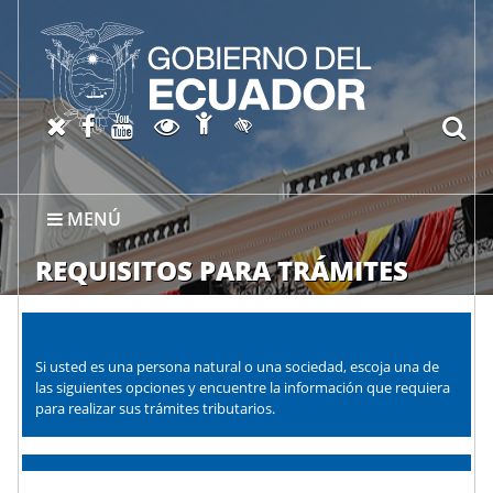
Abrir página de Accesibil
X oficial del SRI
Facebook oficial SRI
Canal del SRI en YouTube
Abrir página de Transparen
bu
Activar/quitar contraste
MENÚ
REQUISITOS PARA TRÁMITES
Si usted es una persona natural o una sociedad, escoja una de
las siguientes opciones y encuentre la información que requiera
para realizar sus trámites tributarios.