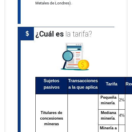
Metales de Londres).
¿Cuál es
la tarifa?
Sujetos
Transacciones
Tarifa
Re
pasivos
a la que aplica
Pequeña
2%
minería
.
Titulares de
Mediana
4%
concesiones
minería
.
mineras
Minería a