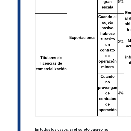
gran
8%
escala
En
Cuando el
al 
sujeto
obl
pasivo
tr
hubiese
Exportaciones
suscrito
M
3%
un
ac
contrato
de
in
Titulares de
operación
d
licencias de
minera
comercialización
Cuando
no
provengan
de
4%
contratos
de
operación
En todos los casos,
si el sujeto pasivo no