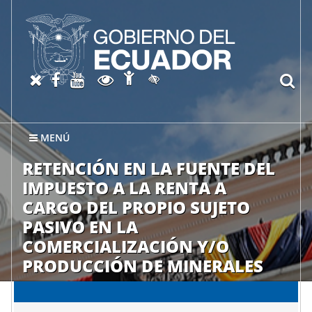
Abrir página de Accesibil
X oficial del SRI
Facebook oficial SRI
Canal del SRI en YouTube
Abrir página de Transparen
bu
Activar/quitar contraste
MENÚ
RETENCIÓN EN LA FUENTE DEL
IMPUESTO A LA RENTA A
CARGO DEL PROPIO SUJETO
PASIVO EN LA
COMERCIALIZACIÓN Y/O
PRODUCCIÓN DE MINERALES