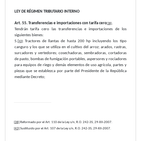
LEY DE RÉGIMEN TRIBUTARIO INTERNO
Art. 55. Transferencias e importaciones con tarifa cero
.
[38]
Tendrán tarifa cero las transferencias e importaciones de los
siguientes bienes:
5.
[
Tractores de llantas de hasta 200 hp incluyendo los tipo
43]
canguro y los que se utiliza en el cultivo del arroz; arados, rastras,
surcadores y vertedores; cosechadoras, sembradoras, cortadoras
de pasto, bombas de fumigación portables, aspersores y rociadores
para equipos de riego y demás elementos de uso agrícola, partes y
piezas que se establezca por parte del Presidente de la República
mediante Decreto;
[38]
Reformado por el Art. 110 de la Ley s/n, R.O. 242-3S, 29-XII-2007.
[43]
Sustituido por el Art. 107 de la Ley s/n, R.O. 242-3S, 29-XII-2007.