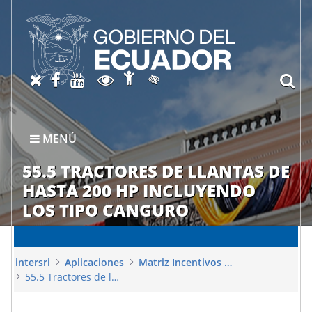
Abrir página de Accesibil
X oficial del SRI
Facebook oficial SRI
Canal del SRI en YouTube
Abrir página de Transparen
bu
Activar/quitar contraste
MENÚ
55.5 TRACTORES DE LLANTAS DE
HASTA 200 HP INCLUYENDO
LOS TIPO CANGURO
intersri
Aplicaciones
Matriz Incentivos Beneficios Fiscales
55.5 Tractores de llantas de hasta 200 hp incluyendo los tipo canguro