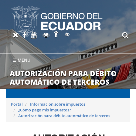
Abrir página de Accesibil
X oficial del SRI
Facebook oficial SRI
Canal del SRI en YouTube
Abrir página de Transparen
bu
Activar/quitar contraste
MENÚ
AUTORIZACIÓN PARA DÉBITO
AUTOMÁTICO DE TERCEROS
Portal
Información sobre impuestos
¿Cómo pago mis impuestos?
Autorización para débito automático de terceros