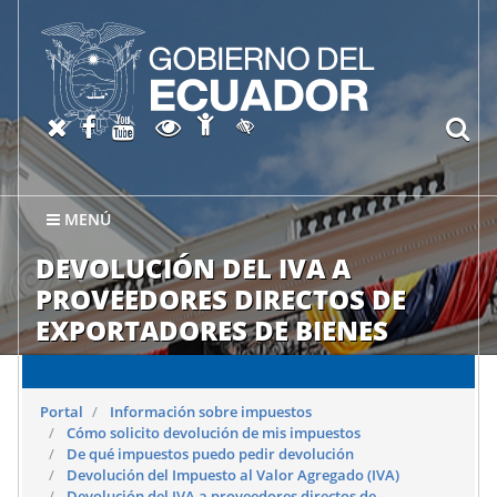
Abrir página de Accesibil
X oficial del SRI
Facebook oficial SRI
Canal del SRI en YouTube
Abrir página de Transparen
bu
Activar/quitar contraste
MENÚ
DEVOLUCIÓN DEL IVA A
PROVEEDORES DIRECTOS DE
EXPORTADORES DE BIENES
Portal
Información sobre impuestos
Cómo solicito devolución de mis impuestos
De qué impuestos puedo pedir devolución
Devolución del Impuesto al Valor Agregado (IVA)
Devolución del IVA a proveedores directos de