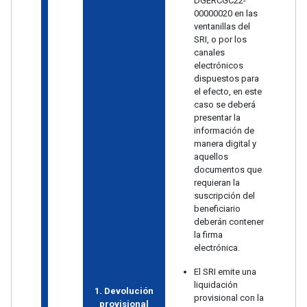
DGERCGC22-
00000020 en las
ventanillas del
SRI, o por los
canales
electrónicos
dispuestos para
el efecto, en este
caso se deberá
presentar la
información de
manera digital y
aquellos
documentos que
requieran la
suscripción del
beneficiario
deberán contener
la firma
electrónica.
El SRI emite una
liquidación
1. Devolución
provisional con la
provisional