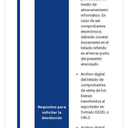
medio de
almacenamiento
informático. En
caso de ser
comprobantes
electrónicos
deberán constar
únicamente en el
listado referido
en el tercer punto
del presente
enunciado.
Archivo digital
del listado de
comprobantes
de venta de los
bienes
transferidos al
exportador en
Requisitos para
formato EXCEL o
solicitar la
CALC.
devolución
Archivo digital