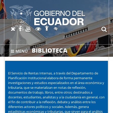
Abrir página de Accesibil
X oficial del SRI
Facebook oficial SRI
Canal del SRI en YouTube
Abrir página de Transparen
bu
Activar/quitar contraste
BIBLIOTECA
MENÚ
El Servicio de Rentas Internas, a través del Departamento de
Planificación Institucional elabora de forma permanente
investigaciones y estudios especializados en el área económica y
tributaria, que se materializan en notas de reflexión,
documentos de trabajo, libros, entre otros; destinados a
docentes, estudiantes, analistas y a la ciudadanía en general, con
el fin de contribuir a la reflexión, debate y análisis entre los
diferentes actores políticos y sociales. Además, genera
estadísticas económicas y tributarias, que sirven para el análisis